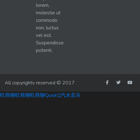
lorem,
molestie ut
commodo
non, luctus
vel est.
Suspendisse
potenti.
All copyrights reserved © 2017
旺商聊
旺商聊
旺商聊
QuickQ
汽水音乐