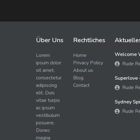
Über Uns
Rechtliches
Aktuelle
Welcome W
Lorem
Home
ipsum dolor
Privacy Policy
Rude R
sit amet,
About us
consectetur
Blog
Superlove 
adipiscing
Contact
Rude R
elit. Duis
vitae turpis
Sydney Spra
ac ipsum
Rude R
vestibulum
posuere.
Donec
magna