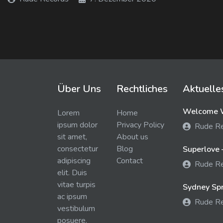
Über Uns
Rechtliches
Aktuelle
Welcome W
Lorem
Home
ipsum dolor
Privacy Policy
Rude R
sit amet,
About us
consectetur
Blog
Superlove 
adipiscing
Contact
Rude R
elit. Duis
vitae turpis
Sydney Spra
ac ipsum
Rude R
vestibulum
posuere.