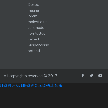
Donec
magna
lorem,
molestie ut
commodo
non, luctus
vel est.
Suspendisse
potenti.
All copyrights reserved © 2017
旺商聊
旺商聊
旺商聊
QuickQ
汽水音乐